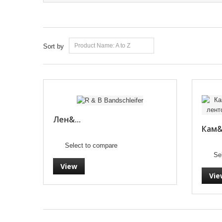
Product Name: A to Z
Sort by
Лен&...
Кам&.
Select to compare
Se
View
Vie