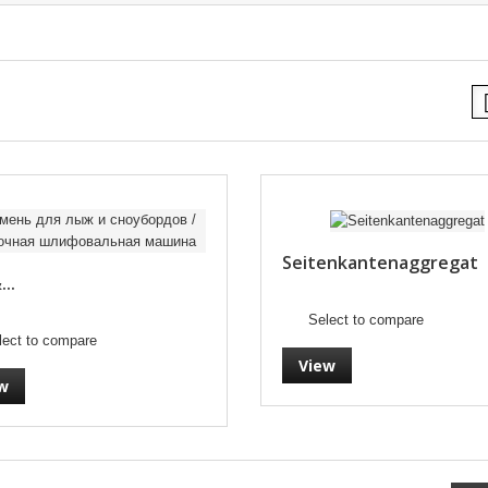
Seitenkantenaggregat
..
Select to compare
lect to compare
View
w