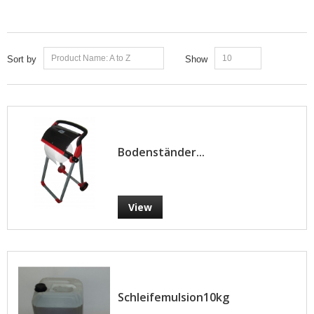
Product Name: A to Z
10
Sort by
Show
Bodenständer...
View
Schleifemulsion10kg